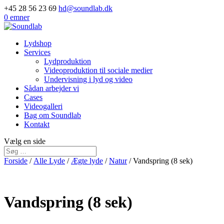
+45 28 56 23 69
hd@soundlab.dk
0 emner
Lydshop
Services
Lydproduktion
Videoproduktion til sociale medier
Undervisning i lyd og video
Sådan arbejder vi
Cases
Videogalleri
Bag om Soundlab
Kontakt
Vælg en side
Forside
/
Alle Lyde
/
Ægte lyde
/
Natur
/ Vandspring (8 sek)
Vandspring (8 sek)