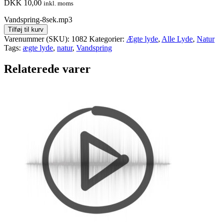
DKK
10,00
inkl. moms
Vandspring-8sek.mp3
Tilføj til kurv
Varenummer (SKU):
1082
Kategorier:
Ægte lyde
,
Alle Lyde
,
Natur
Tags:
ægte lyde
,
natur
,
Vandspring
Relaterede varer