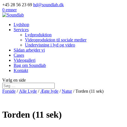
+45 28 56 23 69
hd@soundlab.dk
0 emner
Lydshop
Services
Lydproduktion
Videoproduktion til sociale medier
Undervisning i lyd og video
Sådan arbejder vi
Cases
Videogalleri
Bag om Soundlab
Kontakt
Vælg en side
Forside
/
Alle Lyde
/
Ægte lyde
/
Natur
/ Torden (11 sek)
Torden (11 sek)