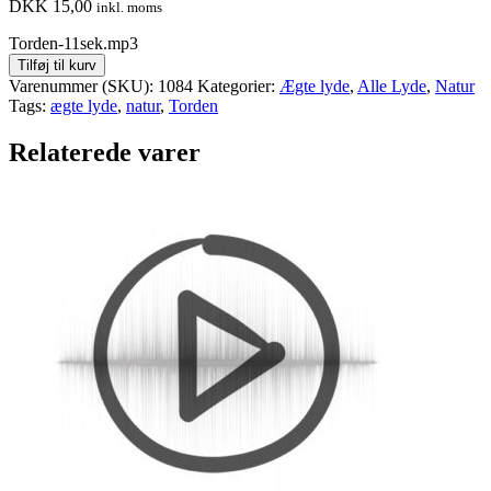
DKK
15,00
inkl. moms
Torden-11sek.mp3
Tilføj til kurv
Varenummer (SKU):
1084
Kategorier:
Ægte lyde
,
Alle Lyde
,
Natur
Tags:
ægte lyde
,
natur
,
Torden
Relaterede varer