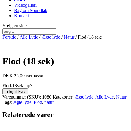
Videogalleri
Bag om Soundlab
Kontakt
Vælg en side
Forside
/
Alle Lyde
/
Ægte lyde
/
Natur
/ Flod (18 sek)
Flod (18 sek)
DKK
25,00
inkl. moms
Flod-18sek.mp3
Tilføj til kurv
Varenummer (SKU):
1080
Kategorier:
Ægte lyde
,
Alle Lyde
,
Natur
Tags:
ægte lyde
,
Flod
,
natur
Relaterede varer