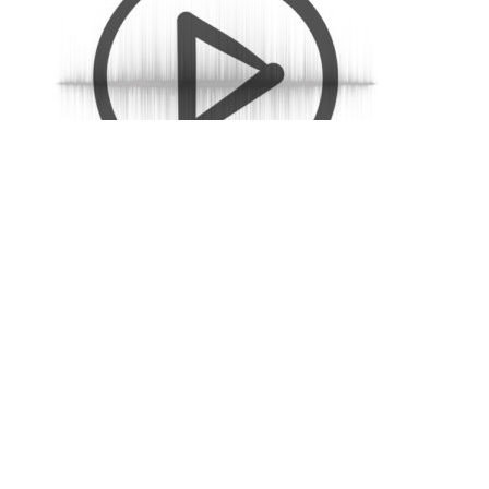
Radio i baggrunden (28 sek)
DKK
25,00
inkl. moms