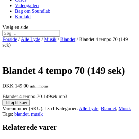
Videogalleri
Bag om Soundlab
Kontakt
Vælg en side
Forside
/
Alle Lyde
/
Musik
/
Blandet
/ Blandet 4 tempo 70 (149
sek)
Blandet 4 tempo 70 (149 sek)
DKK
149,00
inkl. moms
Blandet-4-tempo-70-149sek.mp3
Tilføj til kurv
Varenummer (SKU):
1351
Kategorier:
Alle Lyde
,
Blandet
,
Musik
Tags:
blandet
,
musik
Relaterede varer