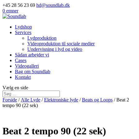
+45 28 56 23 69
hd@soundlab.dk
0 emner
Lydshop
Services
Lydproduktion
Videoproduktion til sociale medier
Undervisning i lyd og video
Sådan arbejder vi
Cases
Videogalleri
Bag om Soundlab
Kontakt
Vælg en side
Forside
/
Alle Lyde
/
Elektroniske lyde
/
Beats og Loops
/ Beat 2
tempo 90 (22 sek)
Beat 2 tempo 90 (22 sek)