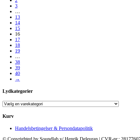
2
3
…
13
14
15
16
17
18
19
…
38
39
40
→
Lydkategorier
Kurv
Handelsbetingelser & Persondatapolitik
© Copyrighted by Soundlab v/ Henrik Deleuran | CVR-nr.: 28177607 |