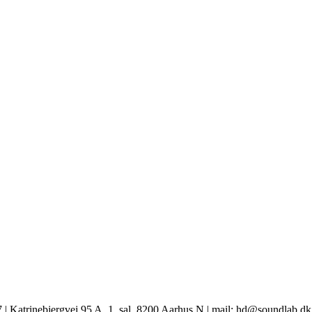
 Katrinebjergvej 95 A, 1. sal, 8200 Aarhus N | mail: hd@soundlab.dk 